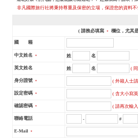
非凡國際旅行社將秉持尊重及保密的立場，保證您的資料不
( 請務必填寫
﹡
欄位，尤其是
國 籍
中文姓名
﹡
姓
名
英文姓名
姓
名
( 
身分證號
﹡
( 外籍人士
設定密碼
﹡
( 含大小寫英
確認密碼
﹡
( 請再次輸
聯絡電話
-
#
E-Mail
﹡