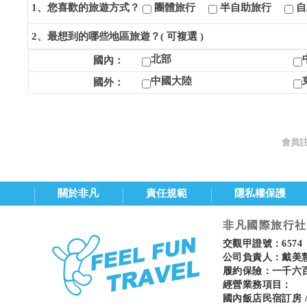
1、您喜歡的旅遊方式？
團體旅行
半自助旅行
自
2、最想到的哪些地區旅遊？( 可複選 )
北部
國內：
中國大陸
國外：
會員
關於非凡
責任規範
隱私權保護
非凡國際旅行社
交觀甲證號：6574
公司負責人：戴美慧 
履約保險：一千六
經營業務項目：
國內飯店民宿訂房 