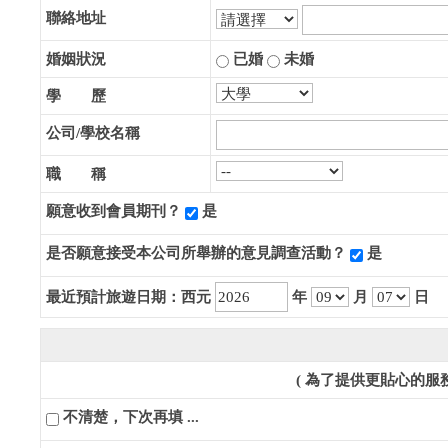
聯絡地址
婚姻狀況
已婚
未婚
學 歷
公司/學校名稱
職 稱
願意收到會員期刊？
是
是否願意接受本公司所舉辦的意見調查活動？
是
最近預計旅遊日期：西元
年
月
日
( 為了提供更貼心的
不清楚，下次再填 ...