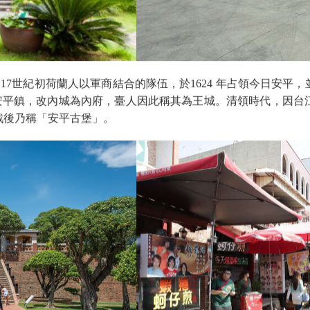
】
17世紀初荷蘭人以軍商結合的隊伍，於1624 年占領今日安
後，改稱安平鎮，改內城為內府，臺人因此稱其為王城。清領時代，
戰後乃稱「安平古堡」。