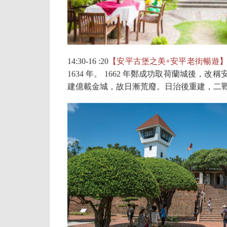
14:30-16 :20
【安平古堡之美+安平老街暢遊
1634 年。 1662 年鄭成功取荷蘭城
建億載金城，故日漸荒廢。日治後重建，二