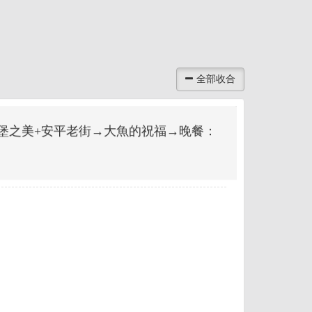
堡之美+安平老街→大魚的祝福→晚餐：