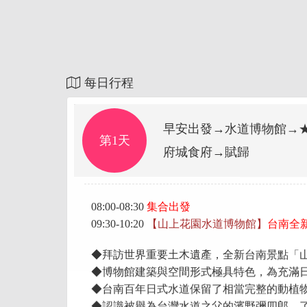
每日行程
早安出發→水道博物館→
第1天
府城食府→賦歸
08:00-08:30
集合出發
09:30-10:20
【山上花園水道博物館】
台南全
◆拜訪世界重要土木遺產，全新台南景點「
◆博物館建築與空間形式極具特色，為充滿
◆台南百年日式水道保留了相當完整的動植
◆認識被譽為台灣水道之父的濱野彌四郎，