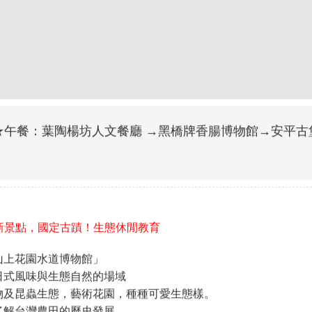
★午餐：葉陶楊坊人文餐廳 →黑橋牌香腸博物館→安平古
新景點，國定古蹟！生態休閒教育
山上花園水道博物館」
日式風味與生態自然的場域
物及昆蟲生態，藝術花園，種種可愛生態樣。
了解台灣農田的歷史發展