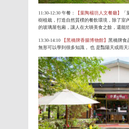
11:30-12:30 午餐：
【葉陶楊坊人文餐廳】
「
樹植栽，打造自然質樸的餐飲環境，除了室內
的玻璃屋包廂，讓人在大啖美食之餘，還能
13:30-14:10
【黑橋牌香腸博物館】
黑橋牌食
無形可以學到很多知識， 也 是豔陽天或雨