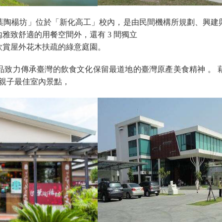
葉陶楊坊」位於「新化高工」校內，是由民間機構所規劃、興建
雅致舒適的用餐空間外，還有 3 間獨立
欣賞屋外花木扶疏的綠意庭園。
品致力傳承臺灣的飲食文化保留最道地的臺灣原產美食精神 。
天親子最佳室內景點，