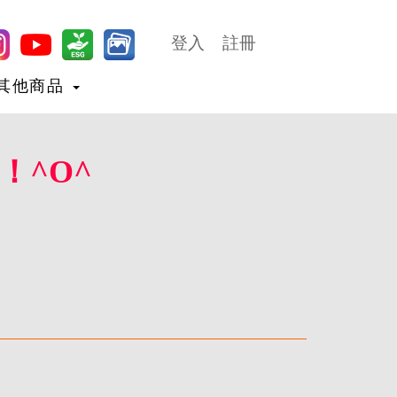
登入
註冊
其他商品
！^O^