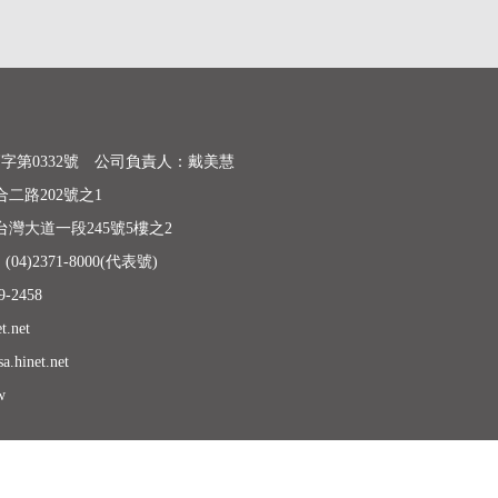
高字第0332號 公司負責人：戴美慧
二路202號之1
灣大道一段245號5樓之2
04)2371-8000(代表號)
-2458
.net
hinet.net
w