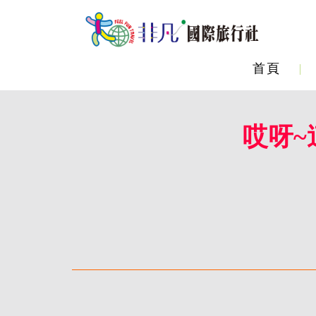
首頁
哎呀~